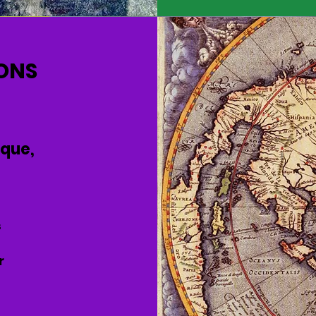
IONS
ique,
s
er