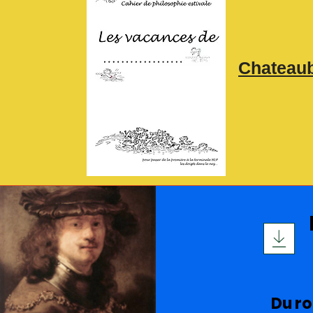
Chateaubr
Du r