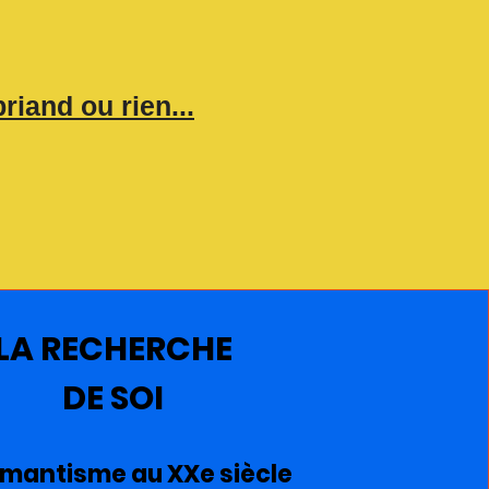
iand ou rien...
LA RECHERCHE
DE SOI
omantisme au XXe siècle