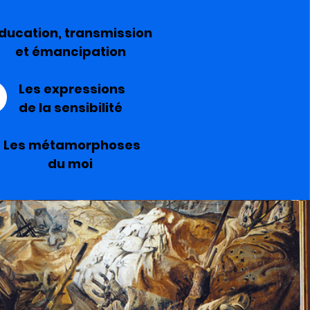
ducation, transmission
et émancipation
Les expressions
de la sensibilité
Les métamorphoses
du moi