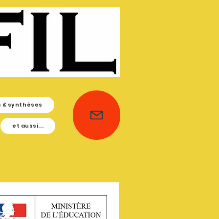
s & synthèses
et aussi...