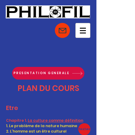
PRESENTATION GENERALE
PLAN DU COURS
Etre
Chapitre 1.
La culture comme définition
1. Le problème de la nature humaine
textes
2. L’homme est un être culturel