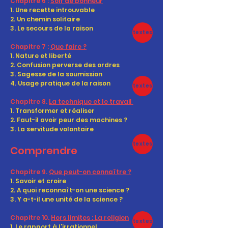
Chapitre 6 :
Soif de bonheur
1. Une recette introuvable
2. Un chemin solitaire
3. Le secours de la raison
textes
Chapitre 7 :
Que faire ?
1. Nature et liberté
2. Confusion perverse des ordres
3. Sagesse de la soumission
4. Usage pratique de la raison
textes
Chapitre 8.
La technique et le travail
1. Transformer et réaliser
2. Faut-il avoir peur des machines ?
3. La servitude volontaire
textes
Comprendre
Chapitre 9.
Que peut-on connaître ?
1. Savoir et croire
2. A quoi reconnaît-on une science ?
3. Y a-t-il une unité de la science ?
Chapitre 10.
Hors limites : La religion
textes
1. Le rapport à l’irrationnel