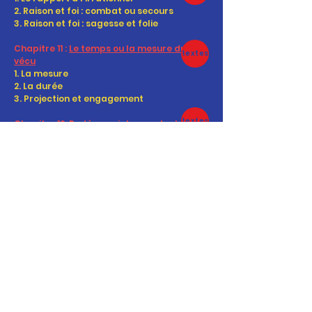
2. Raison et foi : combat ou secours
3. Raison et foi : sagesse et folie
Chapitre 11 :
Le temps ou la mesure du
textes
vécu
1. La mesure
2. La durée
3. Projection et engagement
textes
Chapitre 12.
Redécouvrir le monde
: le
pouvoir
de l’art
1. L’art est-il un luxe ?
2. Y a-t-il des règles en art ?
3. La beauté est-elle affaire de goût ?
textes
Chapitre 13.
Le langage, entre expression
et rencontre
1. Pourquoi parle-t-on ?
2. La pensée et le problème de l’expression
3. Le dialogue et la rencontre avec autrui
textes