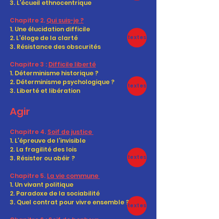
3. L’écueil ethnocentrique
Chapitre 2.
Qui suis-je ?
1. Une élucidation difficile
2. L’éloge de la clarté
textes
3. Résistance des obscurités
Chapitre 3 :
Difficile liberté
1. Déterminisme historique ?
2. Déterminisme psychologique ?
textes
3. Liberté et libération
Agir
Chapitre 4.
Soif de justice
1. L’épreuve de l’invisible
2. La fragilité des lois
textes
3. Résister ou obéir ?
Chapitre 5.
La vie commune
1. Un vivant politique
2. Paradoxe de la sociabilité
3. Quel contrat pour vivre ensemble ?
textes