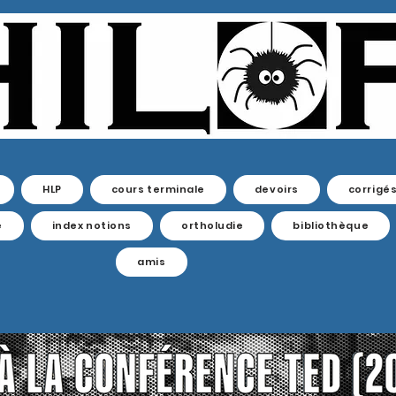
HLP
cours terminale
devoirs
corrigé
e
index notions
ortholudie
bibliothèque
amis