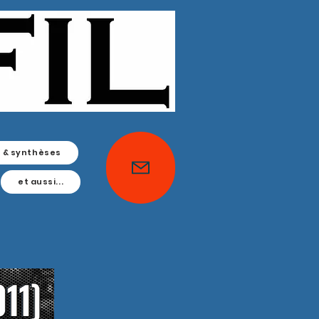
s & synthèses
et aussi...