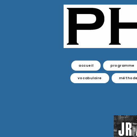
accueil
programme
vocabulaire
méthod