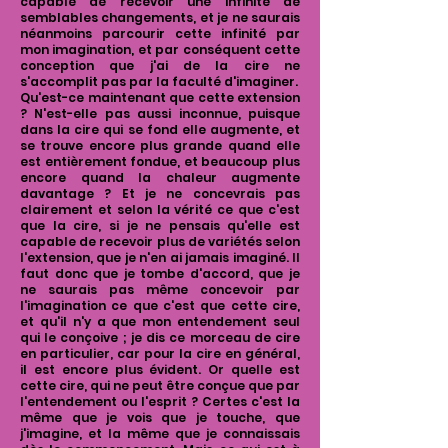
capable de recevoir une infinité de
semblables changements, et je ne saurais
néanmoins parcourir cette infinité par
mon imagination, et par conséquent cette
conception que j'ai de la cire ne
s'accomplit pas par la faculté d'imaginer.
Qu'est-ce maintenant que cette extension
? N'est-elle pas aussi inconnue, puisque
dans la cire qui se fond elle augmente, et
se trouve encore plus grande quand elle
est entièrement fondue, et beaucoup plus
encore quand la chaleur augmente
davantage ? Et je ne concevrais pas
clairement et selon la vérité ce que c'est
que la cire, si je ne pensais qu'elle est
capable de recevoir plus de variétés selon
l'extension, que je n'en ai jamais imaginé. Il
faut donc que je tombe d'accord, que je
ne saurais pas même concevoir par
l'imagination ce que c'est que cette cire,
et qu'il n'y a que mon entendement seul
qui le conçoive ; je dis ce morceau de cire
en particulier, car pour la cire en général,
il est encore plus évident. Or quelle est
cette cire, qui ne peut être conçue que par
l'entendement ou l'esprit ? Certes c'est la
même que je vois que je touche, que
j'imagine, et la même que je connaissais