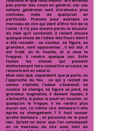
touchons et que nous voyons. Je n'entends
pas parler des corps en général, car ces
notions générales sont d'ordinaire plus
confuses, mais de quelqu'un en
particulier. Prenons pour exemple ce
morceau de cire qui vient d'être tiré de la
ruche : il n'a pas encore perdu la douceur
du miel qu'il contenait, il retient encore
quelque chose de l'odeur des fleurs dont il
a été recueilli ; sa couleur, sa figure, sa
grandeur, sont apparentes ; il est dur, il
est froid, on le touche, et si vous le
frappez, il rendra quelque son. Enfin
toutes les choses qui peuvent
distinctement faire connaître un corps, se
rencontrent en celui-ci.
Mais voici que, cependant que je parle, on
l'approche du feu : ce qui y restait de
saveur s'exhale, l'odeur s'évanouit, sa
couleur se change, sa figure se perd, sa
grandeur augmente, il devient liquide, il
s'échauffe, à peine le peut-on toucher, et
quoiqu'on le frappe, il ne rendra plus
aucun son. La même cire demeure-t-elle
après ce changement ? Il faut avouer
qu'elle demeure ; et personne ne le peut
nier. Qu'est-ce donc que l'on connaissait
en ce morceau de cire avec tant de