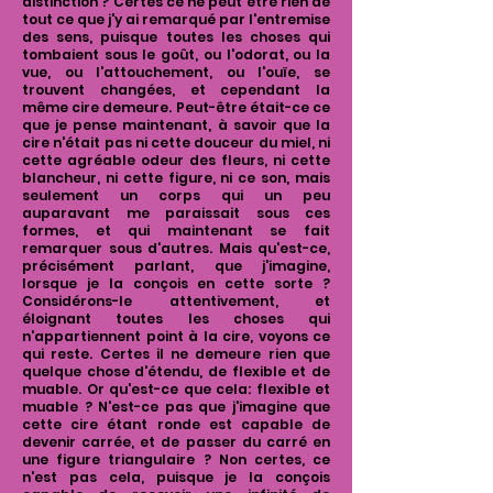
distinction ? Certes ce ne peut être rien de
tout ce que j'y ai remarqué par l'entremise
des sens, puisque toutes les choses qui
tombaient sous le goût, ou l'odorat, ou la
vue, ou l'attouchement, ou l'ouïe, se
trouvent changées, et cependant la
même cire demeure. Peut-être était-ce ce
que je pense maintenant, à savoir que la
cire n'était pas ni cette douceur du miel, ni
cette agréable odeur des fleurs, ni cette
blancheur, ni cette figure, ni ce son, mais
seulement un corps qui un peu
auparavant me paraissait sous ces
formes, et qui maintenant se fait
remarquer sous d'autres. Mais qu'est-ce,
précisément parlant, que j'imagine,
lorsque je la conçois en cette sorte ?
Considérons-le attentivement, et
éloignant toutes les choses qui
n'appartiennent point à la cire, voyons ce
qui reste. Certes il ne demeure rien que
quelque chose d'étendu, de flexible et de
muable. Or qu'est-ce que cela: flexible et
muable ? N'est-ce pas que j'imagine que
cette cire étant ronde est capable de
devenir carrée, et de passer du carré en
une figure triangulaire ? Non certes, ce
n'est pas cela, puisque je la conçois