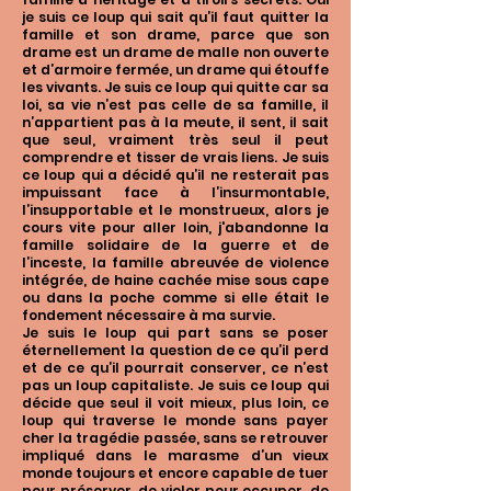
je suis ce loup qui sait qu’il faut quitter la
famille et son drame, parce que son
drame est un drame de malle non ouverte
et d’armoire fermée, un drame qui étouffe
les vivants. Je suis ce loup qui quitte car sa
loi, sa vie n’est pas celle de sa famille, il
n’appartient pas à la meute, il sent, il sait
que seul, vraiment très seul il peut
comprendre et tisser de vrais liens. Je suis
ce loup qui a décidé qu’il ne resterait pas
impuissant face à l’insurmontable,
l’insupportable et le monstrueux, alors je
cours vite pour aller loin, j'abandonne la
famille solidaire de la guerre et de
l’inceste, la famille abreuvée de violence
intégrée, de haine cachée mise sous cape
ou dans la poche comme si elle était le
fondement nécessaire à ma survie.
Je suis le loup qui part sans se poser
éternellement la question de ce qu’il perd
et de ce qu’il pourrait conserver, ce n’est
pas un loup capitaliste. Je suis ce loup qui
décide que seul il voit mieux, plus loin, ce
loup qui traverse le monde sans payer
cher la tragédie passée, sans se retrouver
impliqué dans le marasme d’un vieux
monde toujours et encore capable de tuer
pour préserver, de violer pour occuper, de