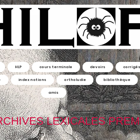
HLP
cours terminale
devoirs
corrigé
e
index notions
ortholudie
bibliothèque
amis
RCHIVES LEXICALES PREM