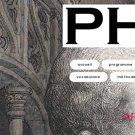
accueil
programme
vocabulaire
méthod
A