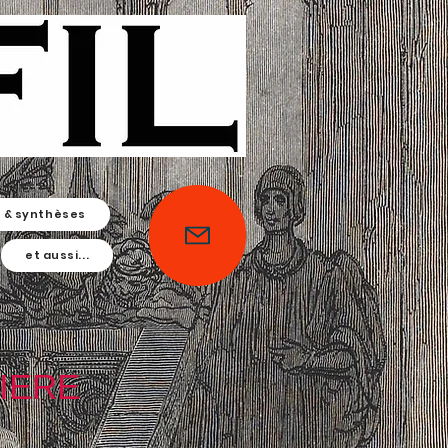
s & synthèses
et aussi...
IERE