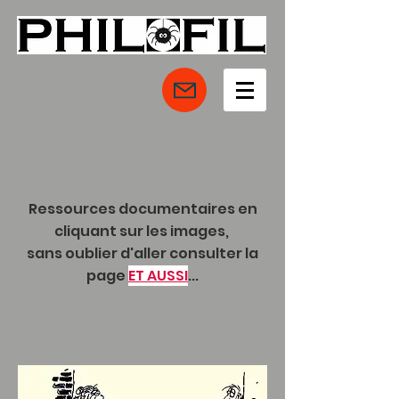
Ressources documentaires en
cliquant sur les images,
sans oublier d'aller consulter la
page
ET AUSSI
...