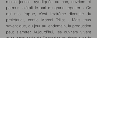
moins jeunes, syndiqués ou non, ouvriers et
patrons, c'était le pari du grand reporter. « Ce
qui m'a frappé, c'est l'extrême diversité du
prolétariat, confie Marcel Trillat . Mais tous
savent que, du jour au lendemain, la production
peut s'arrêter. Aujourd'hui, les ouvriers vivent
avec cette épée de Damoclès au-dessus de la
tête. La classe ouvrière se recroqueville sur
elle-même, en marge de la société. Et,
contrairement à ce qu'on pouvait penser il y a
quarante ans, on assiste à de véritables
régressions. Les patrons ont trouvé la tactique
en utilisant bon nombre d'intérimaires. Mais le
modèle ultra-libéral n'est pas non plus viable.
Une société ne peut pas vivre sans ses
ouvriers. »