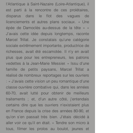
l'Atlantique à Saint-Nazaire (Loire-Atlantique), il
est parti à la rencontre de ces prolétaires,
disparus dans le flot des vagues de
licenciements et autres plans sociaux. « Une
épée de Damoclès au-dessus de la tête » «
J'avais cette idée depuis longtemps, raconte
Marcel Trillat. Je constatais qu'une catégorie
sociale extrêmement importante, productrice de
richesses, avait été escamotée. Il n'y en avait
plus que pour les entrepreneurs, les patrons
vedettes à la Jean-Marie Messier. » Issu d'une
famille de petits paysans, Marcel Trillat a
réalisé de nombreux reportages sur les ouvriers
: « J'avais cette vision un peu romantique d'une
classe ouvrière combative qui, dans les années
60-70, avait lutté pour obtenir de meilleurs
traitements ; et, d'un autre côté, j'entendais
certains dire que les ouvriers n'existaient plus
en France depuis la crise des années 80-90, et
qu'on s'en passait très bien. J'étais décidé à
aller voir ce qu'il en était. » Tendre son micro à
tous, filmer les prolos au boulot, jeunes et