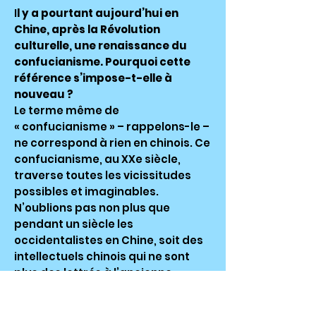
I
l y a pourtant aujourd’hui en
Chine, après la Révolution
culturelle, une renaissance du
confucianisme. Pourquoi cette
référence s’impose-t-elle à
nouveau ?
Le terme même de
« confucianisme » – rappelons-le –
ne correspond à rien en chinois. Ce
confucianisme, au XXe siècle,
traverse toutes les vicissitudes
possibles et imaginables.
N’oublions pas non plus que
pendant un siècle les
occidentalistes en Chine, soit des
intellectuels chinois qui ne sont
plus des lettrés à l’ancienne
manière, conçoivent la
modernisation de la Chine