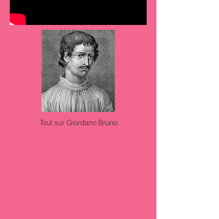
Tout sur Giordano Bruno