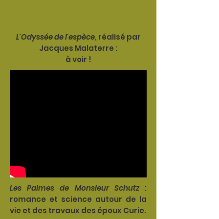
L'Odyssée de l'espèce
, réalisé par
Jacques Malaterre :
à voir !
Les Palmes de Monsieur Schutz
:
romance et science autour de la
vie et des travaux des époux Curie.