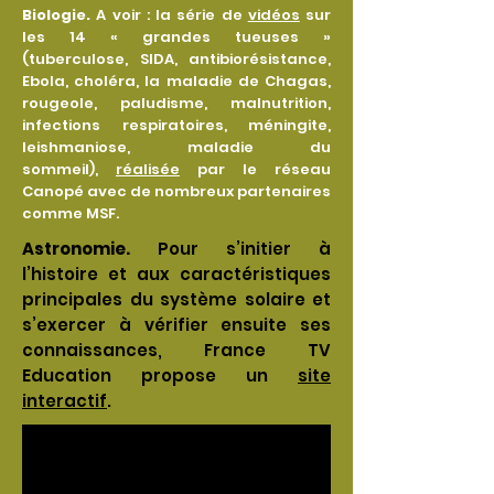
Biologie.
A voir : la série de
vidéos
sur
les 14 « grandes tueuses »
(tuberculose, SIDA, antibiorésistance,
Ebola, choléra, la maladie de Chagas,
rougeole, paludisme, malnutrition,
infections respiratoires, méningite,
leishmaniose, maladie du
sommeil),
réalisée
par le réseau
Canopé avec de nombreux partenaires
comme MSF.
Astronomie.
Pour s’initier à
l’histoire et aux caractéristiques
principales du système solaire et
s’exercer à vérifier ensuite ses
connaissances, France TV
Education propose un
site
interactif
.