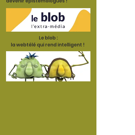
devenir épistémologues !
Le blob :
la webtélé qui rend intelligent !