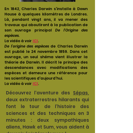
En 1842, Charles Darwin s'installe à Down
House à quelques kilomètres de Londres.
Là, pendant vingt ans, il va mener des
travaux qui aboutiront à la publication de
son ouvrage principal
De l’Origine des
espèces.
La vidéo à voir
ICI
.
De l’origine des espèces
de Charles Darwin
est publié le 24 novembre 1859. Dans cet
ouvrage, un seul shéma vient illustrer la
théorie de Darwin. Il décrit le principe des
descendances avec modifications des
espèces et demeure une référence pour
les scientifiques d'aujourd'hui.
La vidéo à voir
ICI
.
Découvrez l'aventure des
Sépas
,
deux extraterrestres hilarants qui
font le tour de l'histoire des
sciences et des techniques en 3
minutes : deux sympathiques
aliens, Hawk et Sum, vous aident à